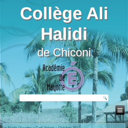
Collège Ali
Halidi
de Chiconi
«
Ecole Ouverte « Cerf-Volant » Octobre 2017