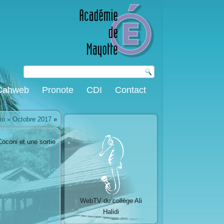
Cahweb
Pronote
CDI
Contact
dio » Octobre 2017
»
Coconi et une sortie
WebTV du collège Ali
Halidi