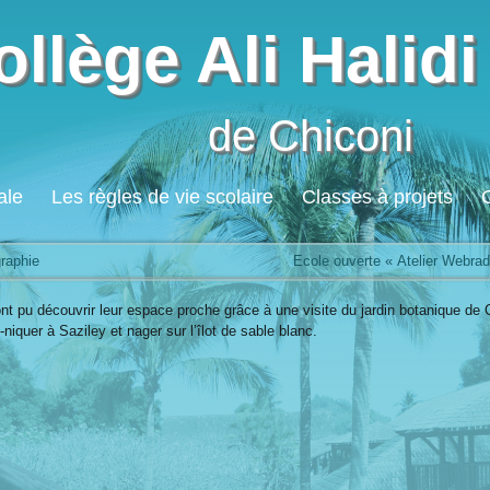
ollège Ali Halidi
de Chiconi
ale
Les règles de vie scolaire
Classes à projets
raphie
Ecole ouverte « Atelier Webra
nt pu découvrir leur espace proche grâce à une visite du jardin botanique de 
-niquer à Saziley et nager sur l’îlot de sable blanc.