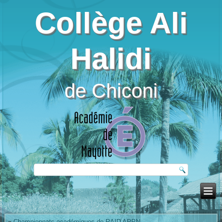
Collège Ali
Halidi
de Chiconi
«
Championnats académiques de RAID APPN