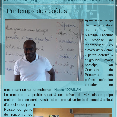
Printemps des poètes
Après un échange
de mails datant
du 3 mai ,
Mathilde Lecornet
a proposé de
récompenser les
élèves de sixième
« petits lecteurs »
et groupe C ayant
participé au
Concours du
Printemps des
poètes, opération
coudrier, en
rencontrant un auteur mahorais :
Nassuf DJAILANI
.
La rencontre a profité aussi à des élèves de 307, classe prépa
métiers; tous se sont investis et ont produit un texte d’accueil à défaut
d’un collier de jasmin.
Puisse ce genre
de rencontre se