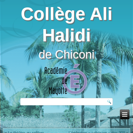
Collège Ali
Halidi
de Chiconi
«
Le théâtre au collège
L’opération « cohésion » des 309
»