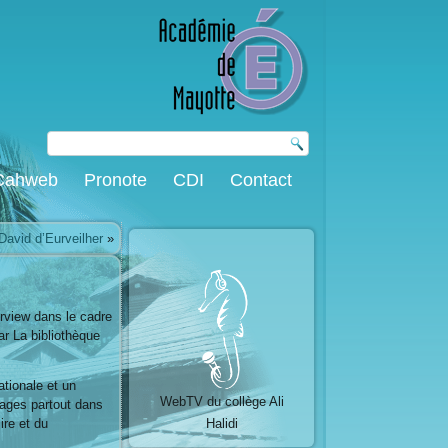
Cahweb
Pronote
CDI
Contact
David d’Eurveilher
»
rview dans le cadre
r La bibliothèque
tionale et un
WebTV du collège Ali
yages partout dans
ire et du
Halidi