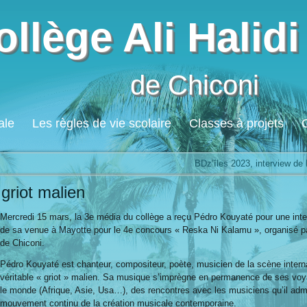
ollège Ali Halidi
de Chiconi
ale
Les règles de vie scolaire
Classes à projets
BDz’îles 2023, interview de 
griot malien
Mercredi 15 mars, la 3e média du collège a reçu Pédro Kouyaté pour une inte
de sa venue à Mayotte pour le 4e concours « Reska Ni Kalamu », organisé pa
de Chiconi.
Pédro Kouyaté est chanteur, compositeur, poète, musicien de la scène interna
véritable « griot » malien. Sa musique s’imprègne en permanence de ses vo
le monde (Afrique, Asie, Usa…), des rencontres avec les musiciens qu’il adm
mouvement continu de la création musicale contemporaine.