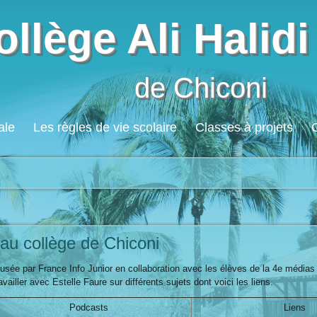
ollège Ali Halidi
de Chiconi
ale
Les règles de vie scolaire
Classes à projets
au collège de Chiconi
fusée par France Info Junior en collaboration avec les élèves de la 4e médias
ailler avec Estelle Faure sur différents sujets dont voici les liens.
Podcasts
Liens