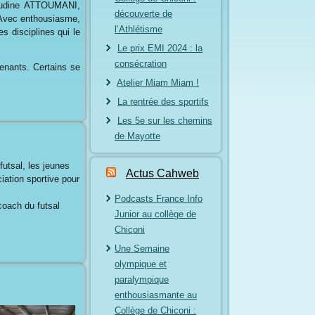
houdine ATTOUMANI,
découverte de
. Avec enthousiasme,
l’Athlétisme
es disciplines qui le
Le prix EMI 2024 : la
consécration
venants. Certains se
Atelier Miam Miam !
La rentrée des sportifs
Les 5e sur les chemins
de Mayotte
futsal, les jeunes
Actus Cahweb
iation sportive pour
Podcasts France Info
coach du futsal
Junior au collège de
Chiconi
Une Semaine
olympique et
paralympique
enthousiasmante au
Collège de Chiconi :