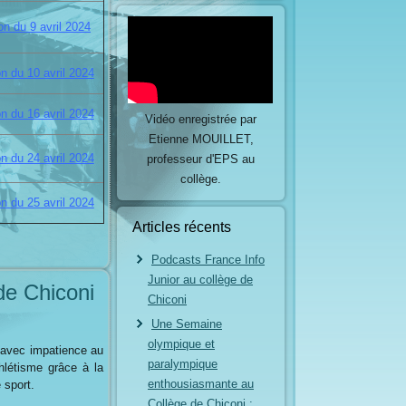
on du 9 avril 2024
n du 10 avril 2024
n du 16 avril 2024
Vidéo enregistrée par
Etienne MOUILLET,
n du 24 avril 2024
professeur d'EPS au
collège.
n du 25 avril 2024
Articles récents
Podcasts France Info
Junior au collège de
de Chiconi
Chiconi
Une Semaine
olympique et
 avec impatience au
paralympique
hlétisme grâce à la
enthousiasmante au
 sport.
Collège de Chiconi :