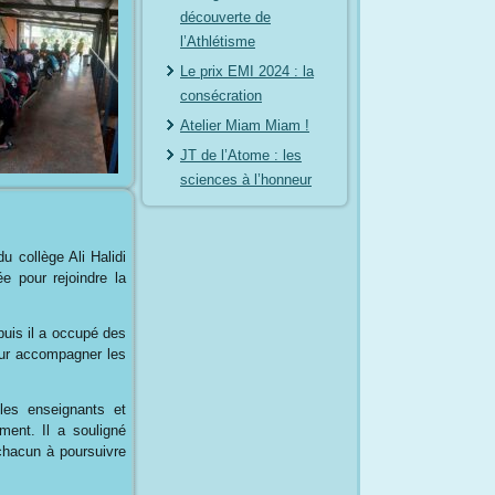
découverte de
l’Athlétisme
Le prix EMI 2024 : la
consécration
Atelier Miam Miam !
JT de l’Atome : les
sciences à l’honneur
u collège Ali Halidi
ée pour rejoindre la
puis il a occupé des
our accompagner les
les enseignants et
ment. Il a souligné
chacun à poursuivre