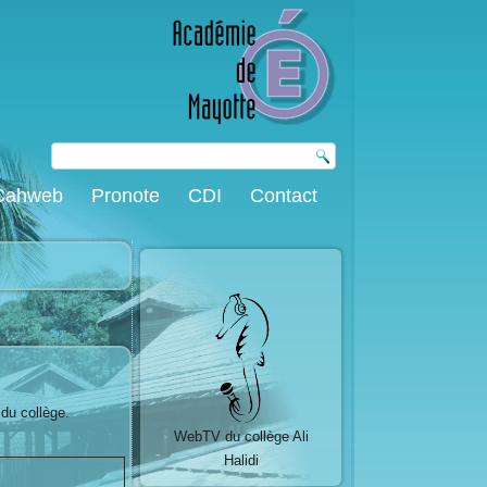
Cahweb
Pronote
CDI
Contact
 du collège.
WebTV du collège Ali
Halidi