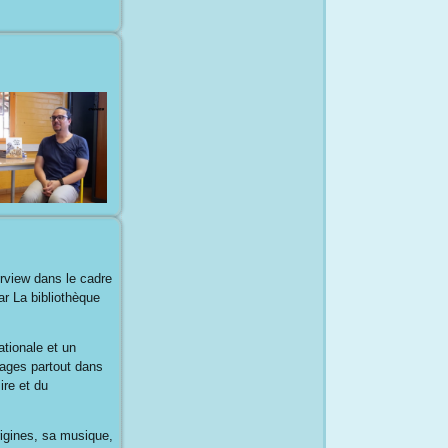
rview dans le cadre
r La bibliothèque
tionale et un
yages partout dans
ire et du
origines, sa musique,