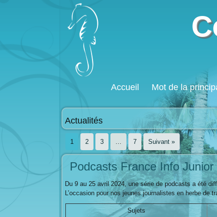
C
Accueil
Mot de la princip
Actualités
1
2
3
…
7
Suivant »
Podcasts France Info Junior 
Du 9 au 25 avril 2024, une série de podcasts a été dif
L’occasion pour nos jeunes journalistes en herbe de trav
Sujets