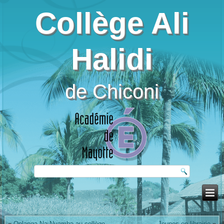
Collège Ali
Halidi
de Chiconi
«
Onlanga Na Nyamba au collège
Jeunes en librairie
»