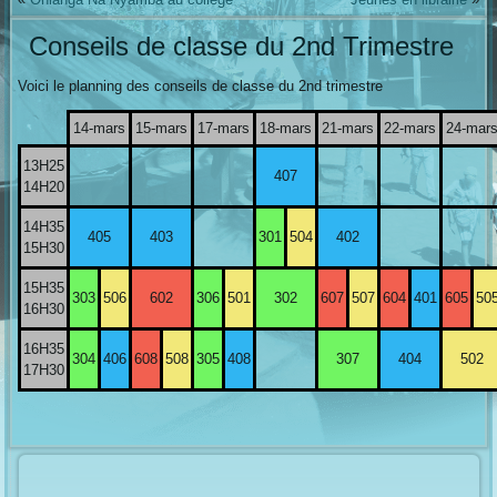
Conseils de classe du 2nd Trimestre
Voici le planning des conseils de classe du 2nd trimestre
14-mars
15-mars
17-mars
18-mars
21-mars
22-mars
24-mar
13H25
407
14H20
14H35
405
403
301
504
402
15H30
15H35
303
506
602
306
501
302
607
507
604
401
605
50
16H30
16H35
304
406
608
508
305
408
307
404
502
17H30