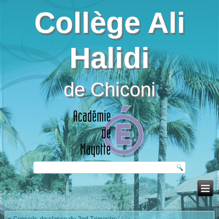
Collège Ali
Halidi
de Chiconi
«
Conseils de classe du 2nd Trimestre