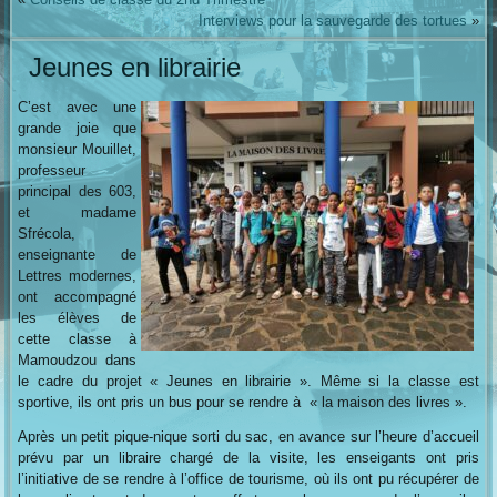
Interviews pour la sauvegarde des tortues
»
Jeunes en librairie
C’est avec une
grande joie que
monsieur Mouillet,
professeur
principal des 603,
et madame
Sfrécola,
enseignante de
Lettres modernes,
ont accompagné
les élèves de
cette classe à
Mamoudzou dans
le cadre du projet « Jeunes en librairie ». Même si la classe est
sportive, ils ont pris un bus pour se rendre à « la maison des livres ».
Après un petit pique-nique sorti du sac, en avance sur l’heure d’accueil
prévu par un libraire chargé de la visite, les enseigants ont pris
l’initiative de se rendre à l’office de tourisme, où ils ont pu récupérer de