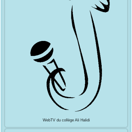
WebTV du collège Ali Halidi