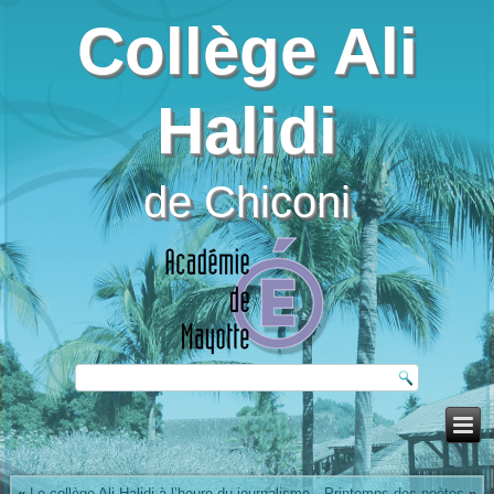
Collège Ali
Halidi
de Chiconi
«
Le collège Ali Halidi à l’heure du journalisme
Printemps des poètes
»